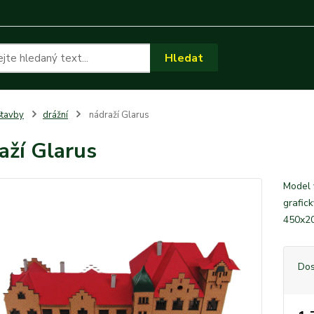
Hledat
tavby
drážní
nádraží Glarus
aží Glarus
Model 
grafic
450x2
Dos