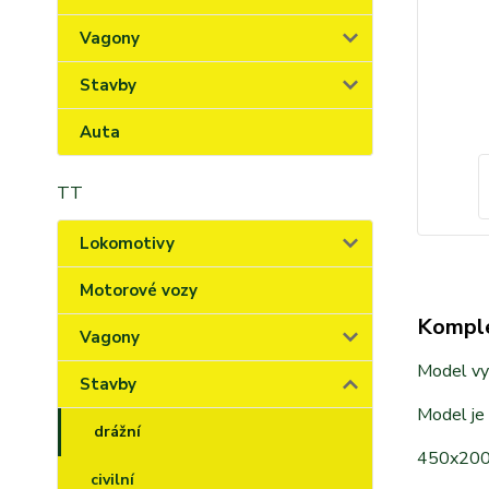
Vagony
Stavby
Auta
TT
Lokomotivy
Motorové vozy
Komple
Vagony
Model vyr
Stavby
Model je
drážní
450x20
civilní