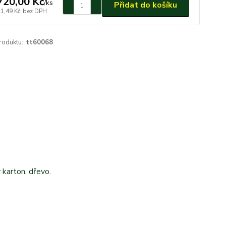
720,00 Kč
/
ks
Přidat do košíku
21,49 Kč
bez DPH
roduktu:
tt60068
 karton, dřevo.