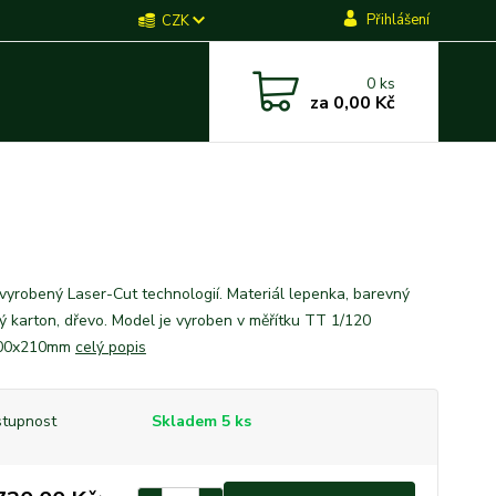
Přihlášení
CZK
0
ks
za
0,00 Kč
vyrobený Laser-Cut technologií. Materiál lepenka, barevný
ký karton, dřevo. Model je vyroben v měřítku TT 1/120
00x210mm
celý popis
tupnost
Skladem 5 ks