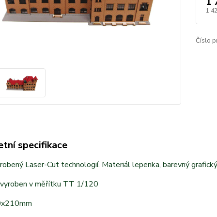
1 
1 4
Číslo p
tní specifikace
obený Laser-Cut technologií. Materiál lepenka, barevný grafický
 vyroben v měřítku TT 1/120
0x210mm