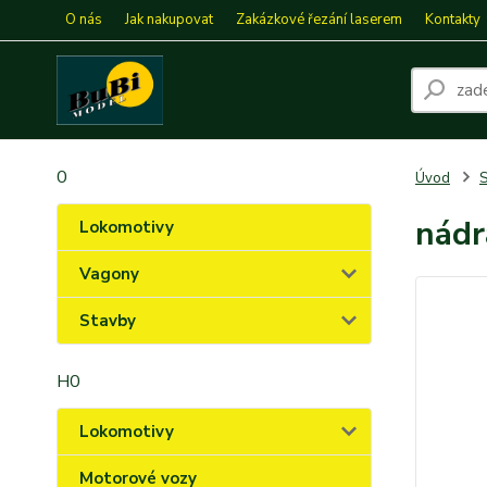
O nás
Jak nakupovat
Zakázkové řezání laserem
Kontakty
0
Úvod
S
nádr
Lokomotivy
Vagony
Stavby
H0
Lokomotivy
Motorové vozy