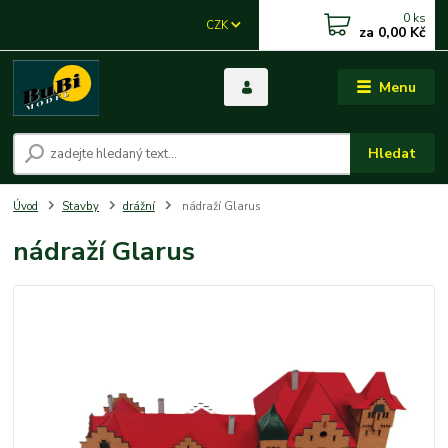
0
ks
CZK
za
0,00 Kč
Menu
Hledat
Úvod
Stavby
drážní
nádraží Glarus
nádraží Glarus