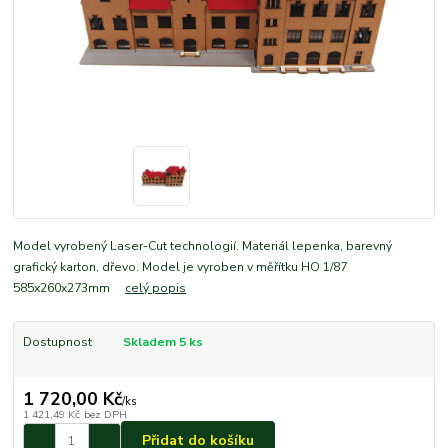
Model vyrobený Laser-Cut technologií. Materiál lepenka, barevný
grafický karton, dřevo. Model je vyroben v měřítku HO 1/87
585x260x273mm
celý popis
Dostupnost
Skladem 5 ks
1 720,00 Kč
/
ks
1 421,49 Kč
bez DPH
Přidat do košíku