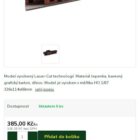
Model vyrobený Laser-Cut technologií. Materiál lepenka, barevný
grafický karton, dřevo. Model je vyroben v měřítku HO 1/87
336x114x68mm
celý popis
Dostupnost
Skladem 5 ks
385,00 Kč
/
ks
318,18 Kč
bez DPH
Přidat do košíku