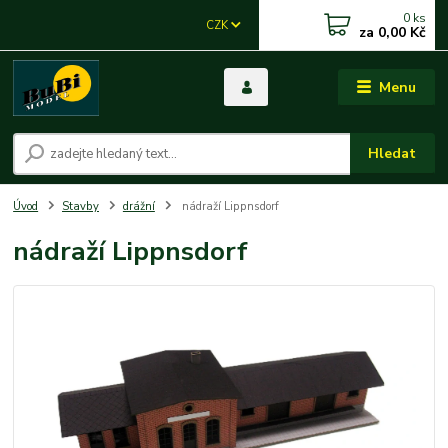
0
ks
CZK
za
0,00 Kč
Menu
Hledat
Úvod
Stavby
drážní
nádraží Lippnsdorf
nádraží Lippnsdorf