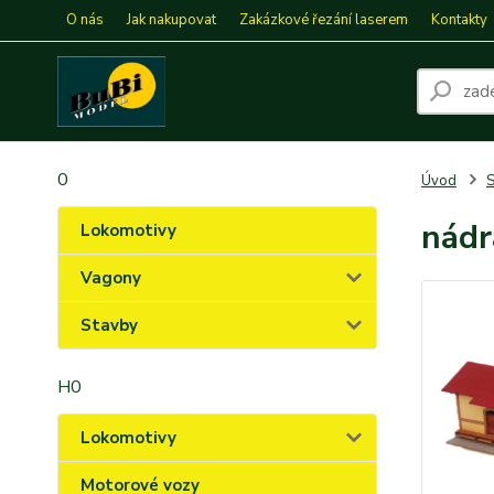
O nás
Jak nakupovat
Zakázkové řezání laserem
Kontakty
0
Úvod
S
nádr
Lokomotivy
Vagony
Stavby
H0
Lokomotivy
Motorové vozy