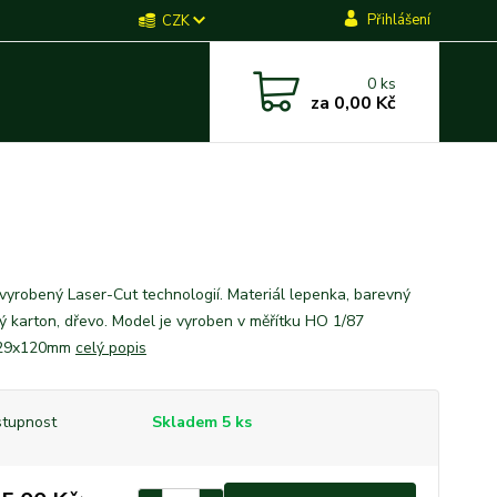
Přihlášení
CZK
0
ks
za
0,00 Kč
vyrobený Laser-Cut technologií. Materiál lepenka, barevný
ký karton, dřevo. Model je vyroben v měřítku HO 1/87
29x120mm
celý popis
tupnost
Skladem 5 ks