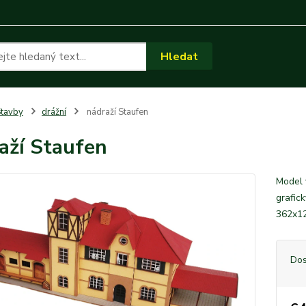
Hledat
tavby
drážní
nádraží Staufen
aží Staufen
Model 
grafic
362x1
Dos