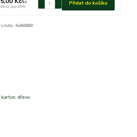
5,00 Kč
/
ks
Přidat do košíku
,06 Kč
bez DPH
roduktu:
ho60060
 karton, dřevo.