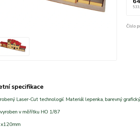
64
533
Číslo p
tní specifikace
obený Laser-Cut technologií. Materiál lepenka, barevný grafický
 vyroben v měřítku HO 1/87
9x120mm