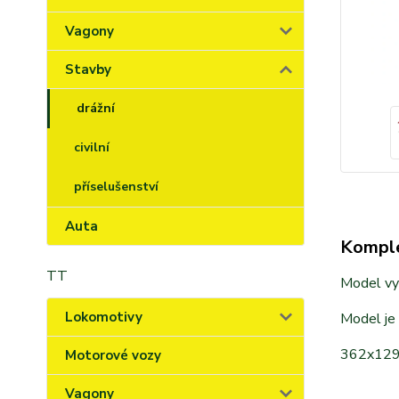
Vagony
Stavby
drážní
civilní
příselušenství
Auta
Komple
TT
Model vyr
Lokomotivy
Model je
362x12
Motorové vozy
Vagony