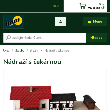
0
ks
CZK
za
0,00 Kč
Menu
Hledat
Úvod
Stavby
drážní
Nádraží s čekárnou
Nádraží s čekárnou