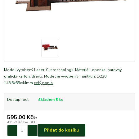
Model vyrobený Laser-Cut technologií. Materiál lepenka, barevný
grafický karton, dřevo. Model je vyroben v měřítku Z 1/220
148,5x55x44mm
celý popis
Dostupnost
Skladem 5 ks
595,00 Kč
/
ks
491,74 Kč
bez DPH
Přidat do košíku