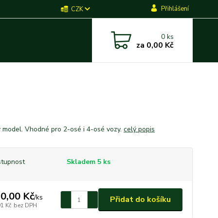
Přihlášení
CZK
0
ks
za
0,00 Kč
 model. Vhodné pro 2-osé i 4-osé vozy.
celý popis
tupnost
Skladem 5 ks
0,00 Kč
/
ks
Přidat do košíku
91 Kč
bez DPH