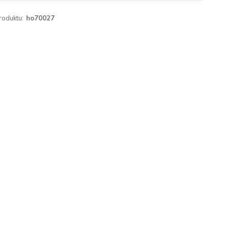
roduktu:
ho70027