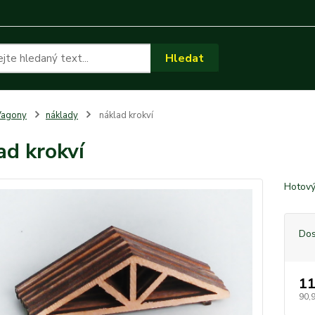
Hledat
Vagony
náklady
náklad krokví
ad krokví
Hotový
Dos
11
90,