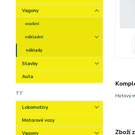
Vagony
osobní
nákladní
náklady
Stavby
Auta
Komple
TT
Hotový m
Lokomotivy
Motorové vozy
Zboží 
Vagony