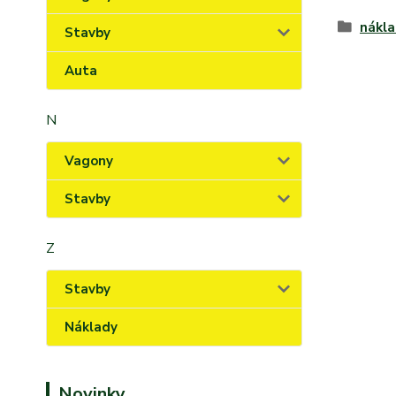
nákl
Stavby
Auta
N
Vagony
Stavby
Z
Stavby
Náklady
Novinky