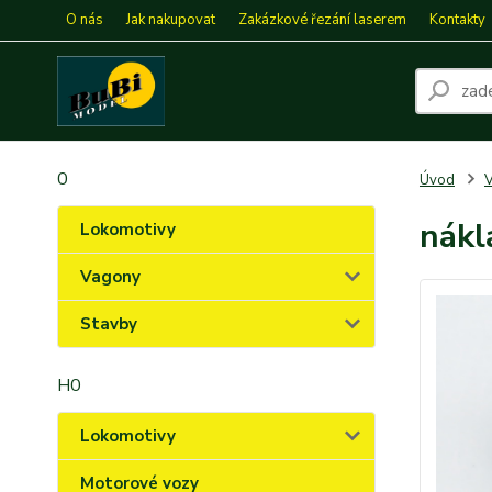
O nás
Jak nakupovat
Zakázkové řezání laserem
Kontakty
0
Úvod
nákl
Lokomotivy
Vagony
Stavby
H0
Lokomotivy
Motorové vozy