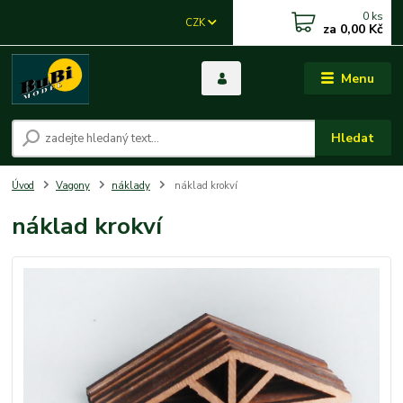
0
ks
CZK
za
0,00 Kč
Menu
Hledat
Úvod
Vagony
náklady
náklad krokví
náklad krokví