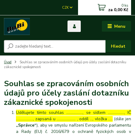
0
ks
CZK
za
0,00 Kč
Menu
Hledat
Úvod
Souhlas se zpracováním osobních údajů pro účely zaslání dotazníku
zákaznické spokojenosti
Souhlas se zpracováním osobních
údajů pro účely zaslání dotazníku
zákaznické spokojenosti
Udělujete tímto souhlas ……………..., se sídlem ………………, IČ
………………., zapsaná u ………………… , oddíl …, vložka …..
(dále jen
„Správce“
), aby ve smyslu nařízení Evropského parlamentu
a Rady (EU) č. 2016/679 o ochraně fyzických osob v