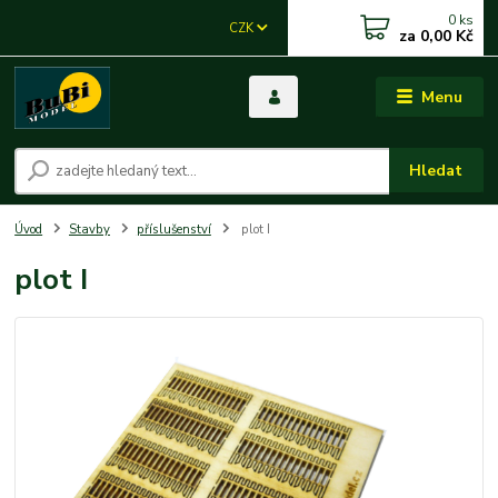
0
ks
CZK
za
0,00 Kč
Menu
Hledat
Úvod
Stavby
příslušenství
plot I
plot I