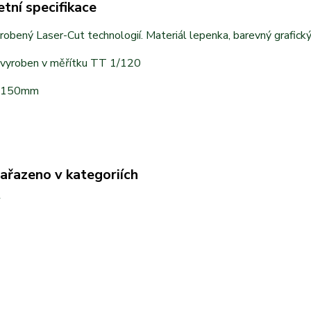
tní specifikace
obený Laser-Cut technologií. Materiál lepenka, barevný grafický
 vyroben v měřítku TT 1/120
x150mm
zařazeno v kategoriích