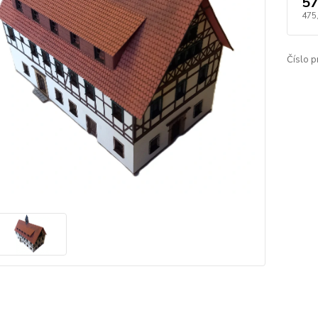
57
475
Číslo p