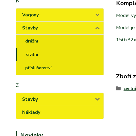
N
Komple
Vagony
Model vyr
Model je
Stavby
150x82
drážní
civilní
příslušenství
Zboží 
Z
civilní
Stavby
Náklady
Novinky