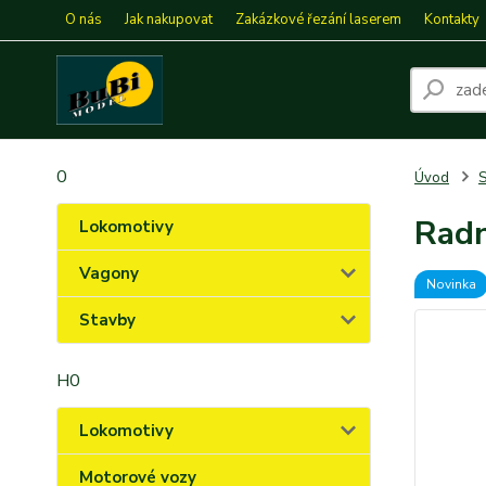
O nás
Jak nakupovat
Zakázkové řezání laserem
Kontakty
0
Úvod
S
Radn
Lokomotivy
Vagony
Novinka
Stavby
H0
Lokomotivy
Motorové vozy