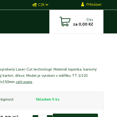
Přihlášení
CZK
0
ks
za
0,00 Kč
vyrobený Laser-Cut technologií. Materiál lepenka, barevný
ký karton, dřevo. Model je vyroben v měřítku TT 1/120
2x150mm
celý popis
tupnost
Skladem 5 ks