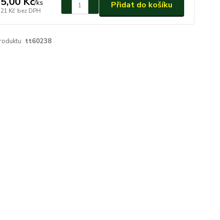
5,00 Kč
/
ks
Přidat do košíku
,21 Kč
bez DPH
roduktu:
tt60238