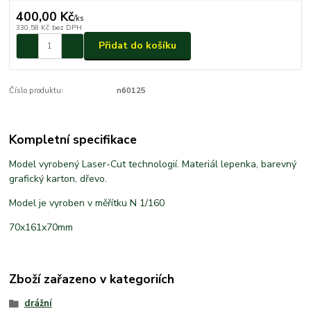
400,00 Kč
/
ks
330,58 Kč
bez DPH
Přidat do košíku
Číslo produktu:
n60125
Kompletní specifikace
Model vyrobený Laser-Cut technologií. Materiál lepenka, barevný
grafický karton, dřevo.
Model je vyroben v měřítku N 1/160
70x161x70mm
Zboží zařazeno v kategoriích
drážní