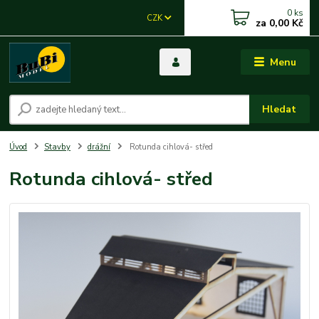
0
ks
CZK
za
0,00 Kč
Menu
Hledat
Úvod
Stavby
drážní
Rotunda cihlová- střed
Rotunda cihlová- střed