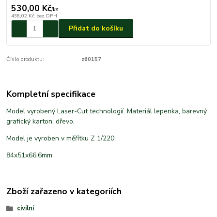
530,00 Kč
/
ks
438,02 Kč
bez DPH
Přidat do košíku
Číslo produktu:
z60157
Kompletní specifikace
Model vyrobený Laser-Cut technologií. Materiál lepenka, barevný
grafický karton, dřevo.
Model je vyroben v měřítku Z 1/220
84x51x66,6mm
Zboží zařazeno v kategoriích
civilní