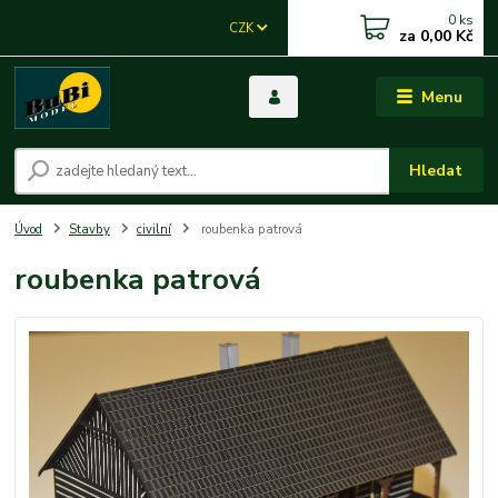
0
ks
CZK
za
0,00 Kč
Menu
Hledat
Úvod
Stavby
civilní
roubenka patrová
roubenka patrová