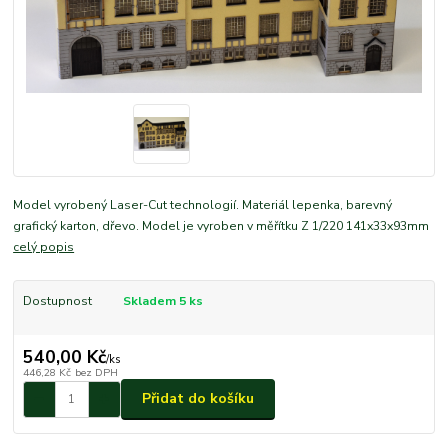
Model vyrobený Laser-Cut technologií. Materiál lepenka, barevný
grafický karton, dřevo. Model je vyroben v měřítku Z 1/220 141x33x93mm
celý popis
Dostupnost
Skladem 5 ks
540,00 Kč
/
ks
446,28 Kč
bez DPH
Přidat do košíku