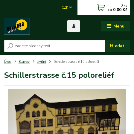
0
ks
CZK
za
0,00 Kč
Menu
Hledat
Úvod
Stavby
civilní
Schillerstrasse č.15 poloreliéf
Schillerstrasse č.15 poloreliéf