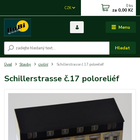
0
ks
CZK
za
0,00 Kč
Menu
Hledat
Úvod
Stavby
civilní
Schillerstrasse č.17 poloreliéf
Schillerstrasse č.17 poloreliéf