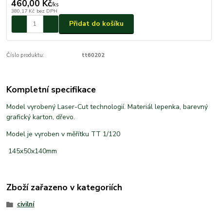
460,00 Kč
/
ks
380,17 Kč
bez DPH
Přidat do košíku
Číslo produktu:
tt60202
Kompletní specifikace
Model vyrobený Laser-Cut technologií. Materiál lepenka, barevný
grafický karton, dřevo.
Model je vyroben v měřítku TT 1/120
145x50x140mm
Zboží zařazeno v kategoriích
civilní