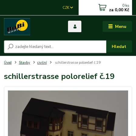
0
ks
CZK
za
0,00 Kč
Menu
Hledat
Úvod
Stavby
civilní
schillerstrasse polorelief č.19
schillerstrasse polorelief č.19