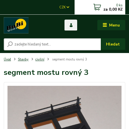
0
ks
CZK
za
0,00 Kč
Menu
Hledat
Úvod
Stavby
civilní
segment mostu rovný 3
segment mostu rovný 3