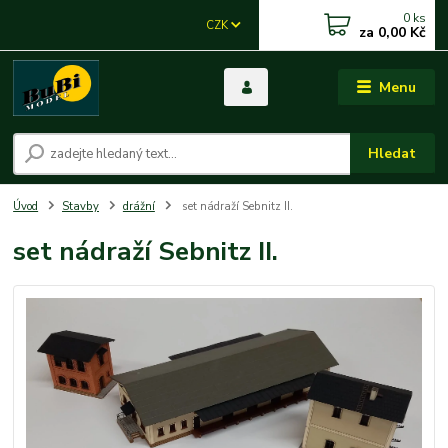
0
ks
CZK
za
0,00 Kč
Menu
Hledat
Úvod
Stavby
drážní
set nádraží Sebnitz II.
set nádraží Sebnitz II.