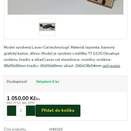
Model vyrobený Laser-Cut technologií. Materiál lepenka, barevný
grafický karton, dřevo. Model je vyroben v měřítku TT 1/120 Obsahuje
vodárnu, hradlo a sklad Laser cut stavebnice, rozměry: vodárna-
88x55x90mm hradlo- 60x50x66mm sklad- 260x108x54mm
celý popis
Dostupnost
Skladem 5 ks
1 050,00 Kč
/
ks
867,77 Kč
bez DPH
Přidat do košíku
Číslo produktu:
tt60215