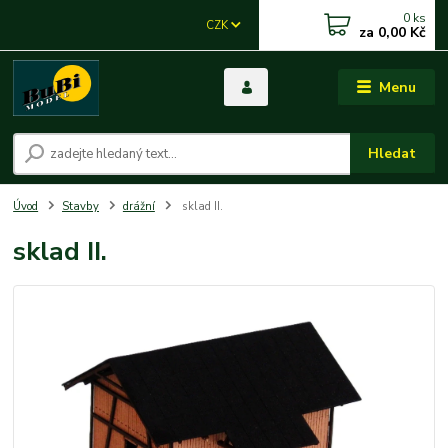
0
ks
CZK
za
0,00 Kč
Menu
Hledat
Úvod
Stavby
drážní
sklad II.
sklad II.