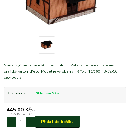
Model vyrobený Laser-Cut technologií. Materiál lepenka, barevný
grafický karton, dřevo. Model je vyroben v měřítku N 1/160 48x62x50mm
celý popis
Dostupnost
Skladem 5 ks
445,00 Kč
/
ks
367,77 Kč
bez DPH
Přidat do košíku