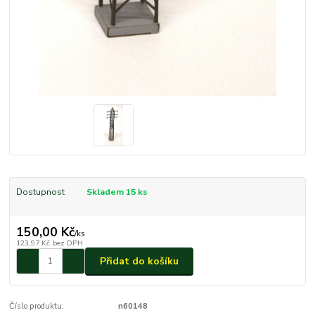
Dostupnost
Skladem 15 ks
150,00 Kč
/
ks
123,97 Kč
bez DPH
Přidat do košíku
Číslo produktu:
n60148