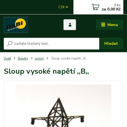
0
ks
CZK
za
0,00 Kč
Menu
Hledat
Úvod
Stavby
civilní
Sloup vysoké napětí ,,B,,
Sloup vysoké napětí ,,B,,