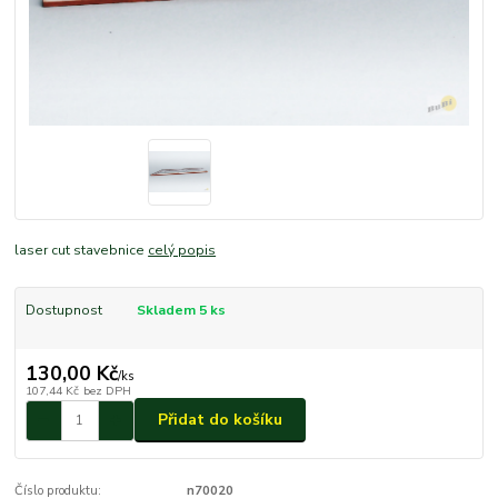
laser cut stavebnice
celý popis
Dostupnost
Skladem 5 ks
130,00 Kč
/
ks
107,44 Kč
bez DPH
Přidat do košíku
Číslo produktu:
n70020