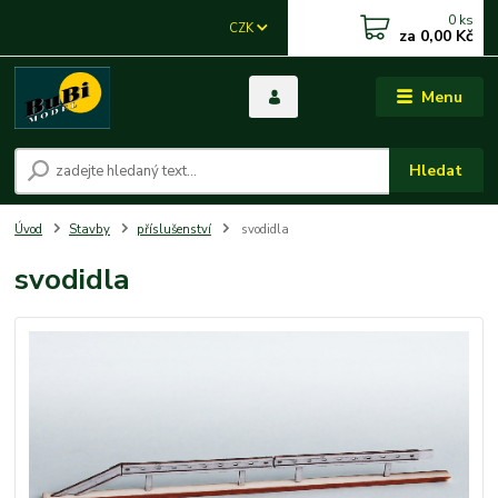
0
ks
CZK
za
0,00 Kč
Menu
Hledat
Úvod
Stavby
příslušenství
svodidla
svodidla