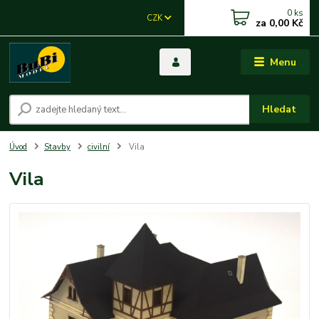
0
ks
CZK
za
0,00 Kč
Menu
Hledat
Úvod
Stavby
civilní
Vila
Vila