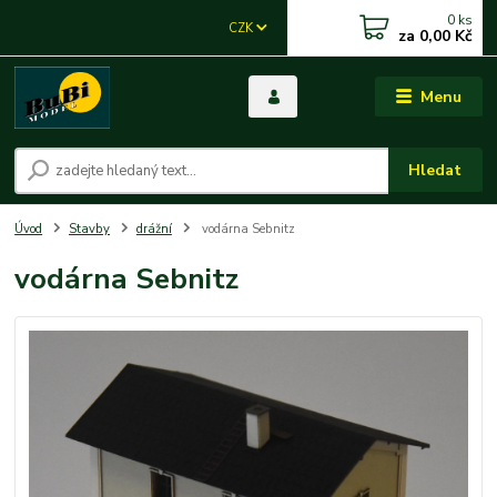
0
ks
CZK
za
0,00 Kč
Menu
Hledat
Úvod
Stavby
drážní
vodárna Sebnitz
vodárna Sebnitz