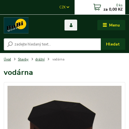
0
ks
CZK
za
0,00 Kč
Menu
Hledat
Úvod
Stavby
drážní
vodárna
vodárna