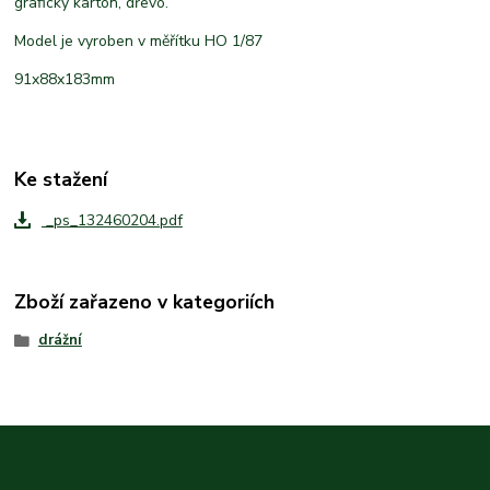
grafický karton, dřevo.
Model je vyroben v měřítku HO 1/87
91x88x183mm
Ke stažení
_ps_132460204.pdf
Zboží zařazeno v kategoriích
drážní