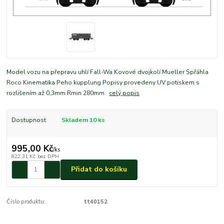
Model vozu na přepravu uhlí Fall-Wa Kovové dvojkolí Mueller Spřáhla
Roco Kinematika Peho kupplung Popisy provedeny UV potiskem s
rozlišením až 0,3mm Rmin 280mm
celý popis
Dostupnost
Skladem 10 ks
995,00 Kč
/
ks
822,31 Kč
bez DPH
Přidat do košíku
Číslo produktu:
tt40152