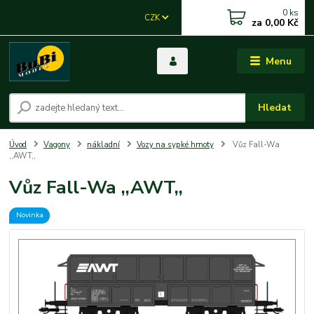
0
ks
CZK
za
0,00 Kč
Menu
Hledat
Úvod
Vagony
nákladní
Vozy na sypké hmoty
Vůz Fall-Wa
,,AWT,,
Vůz Fall-Wa ,,AWT,,
Novinka