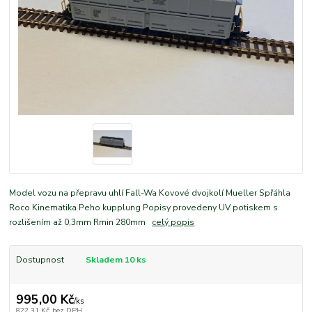
Model vozu na přepravu uhlí Fall-Wa Kovové dvojkolí Mueller Spřáhla
Roco Kinematika Peho kupplung Popisy provedeny UV potiskem s
rozlišením až 0,3mm Rmin 280mm
celý popis
Dostupnost
Skladem 10 ks
995,00 Kč
/
ks
822,31 Kč
bez DPH