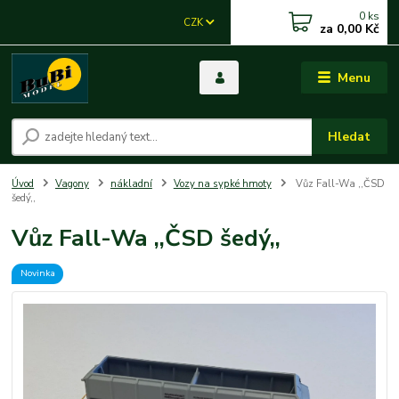
0
ks
CZK
za
0,00 Kč
Menu
Hledat
Úvod
Vagony
nákladní
Vozy na sypké hmoty
Vůz Fall-Wa ,,ČSD
šedý,,
Vůz Fall-Wa ,,ČSD šedý,,
Novinka