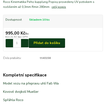
Roco Kinematika Peho kupplung Popisy provedeny UV potiskem s
rozlišením až 0,3mm Rmin 280mm
celý popis
Dostupnost
Skladem 10 ks
995,00 Kč
/
ks
822,31 Kč
bez DPH
Přidat do košíku
Číslo produktu:
tt40156
Kompletní specifikace
Model vozu na přepravu uhlí Fall-Wa
Kovové dvojkolí Mueller
Spřáhla Roco