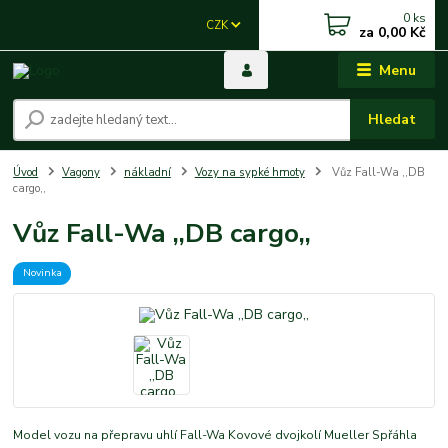
0
ks
CZK
za
0,00 Kč
Menu
Hledat
Úvod
Vagony
nákladní
Vozy na sypké hmoty
Vůz Fall-Wa ,,DB
cargo,,
Vůz Fall-Wa ,,DB cargo,,
Novinka
Model vozu na přepravu uhlí Fall-Wa Kovové dvojkolí Mueller Spřáhla