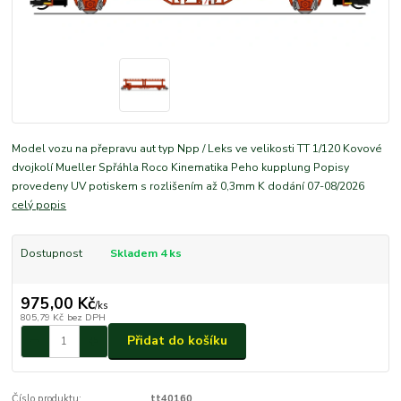
Model vozu na přepravu aut typ Npp / Leks ve velikosti TT 1/120 Kovové
dvojkolí Mueller Spřáhla Roco Kinematika Peho kupplung Popisy
provedeny UV potiskem s rozlišením až 0,3mm K dodání 07-08/2026
celý popis
Dostupnost
Skladem 4 ks
975,00 Kč
/
ks
805,79 Kč
bez DPH
Přidat do košíku
Číslo produktu:
tt40160