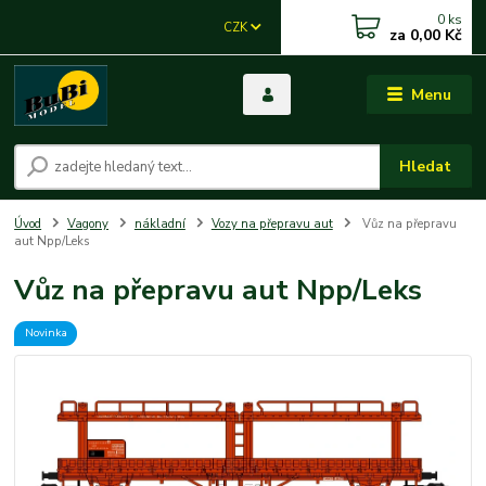
0
ks
CZK
za
0,00 Kč
Menu
Hledat
Úvod
Vagony
nákladní
Vozy na přepravu aut
Vůz na přepravu
aut Npp/Leks
Vůz na přepravu aut Npp/Leks
Novinka