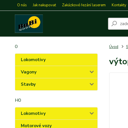
O nás
Jak nakupovat
Zakázkové řezání laserem
Kontakty
0
Úvod
S
výto
Lokomotivy
Vagony
Stavby
H0
Lokomotivy
Motorové vozy