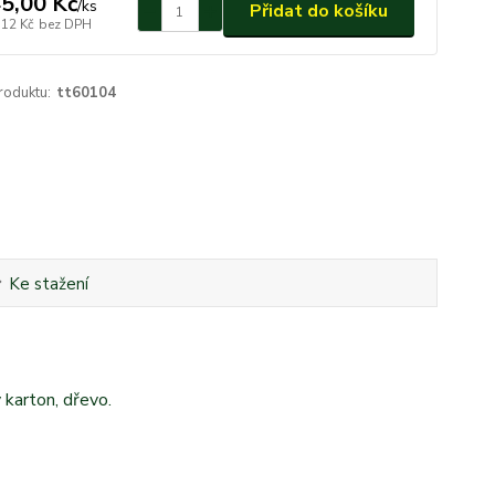
5,00 Kč
/
ks
Přidat do košíku
,12 Kč
bez DPH
roduktu:
tt60104
Ke stažení
 karton, dřevo.