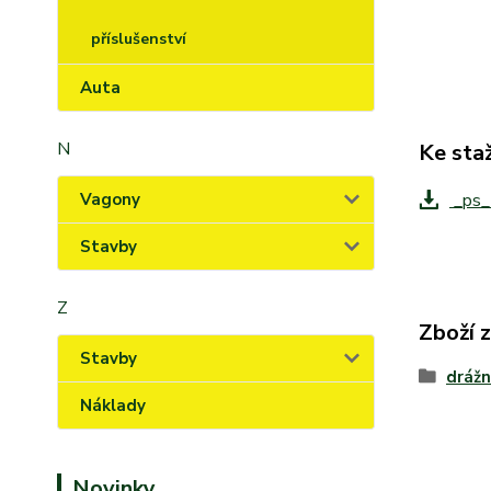
příslušenství
Auta
N
Ke sta
Vagony
_ps_
Stavby
Z
Zboží 
Stavby
drážn
Náklady
Novinky