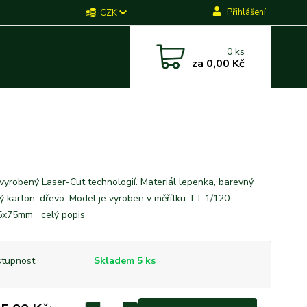
Přihlášení
CZK
0
ks
za
0,00 Kč
vyrobený Laser-Cut technologií. Materiál lepenka, barevný
ký karton, dřevo. Model je vyroben v měřítku TT 1/120
55x75mm
celý popis
tupnost
Skladem 5 ks