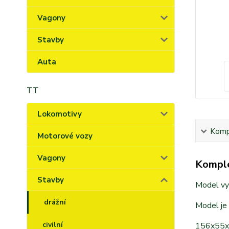
Vagony
Stavby
Auta
TT
Lokomotivy
Kompl
Motorové vozy
Vagony
Komple
Stavby
Model vyr
drážní
Model je
civilní
156x55