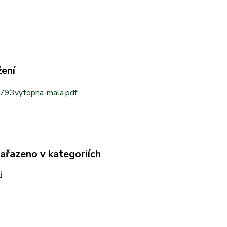
žení
793vytopna-mala.pdf
zařazeno v kategoriích
í