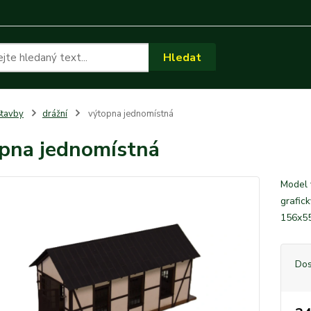
Hledat
tavby
drážní
výtopna jednomístná
pna jednomístná
Model 
grafic
156x
Dos