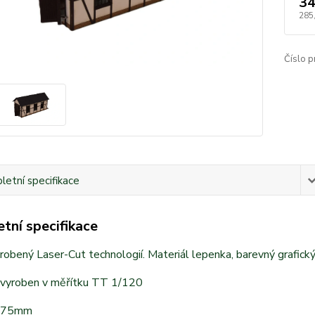
34
285
Číslo p
etní specifikace
tní specifikace
obený Laser-Cut technologií. Materiál lepenka, barevný grafický
 vyroben v měřítku TT 1/120
x75mm