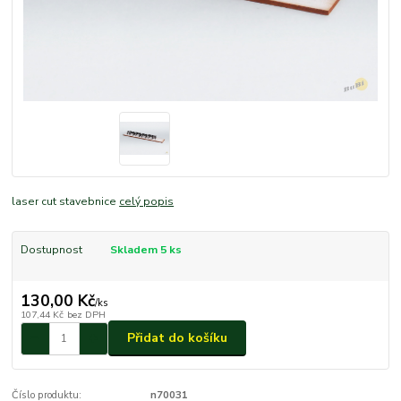
laser cut stavebnice
celý popis
Dostupnost
Skladem 5 ks
130,00 Kč
/
ks
107,44 Kč
bez DPH
Přidat do košíku
Číslo produktu:
n70031