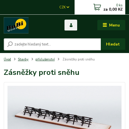
0
ks
CZK
za
0,00 Kč
Menu
Hledat
Úvod
Stavby
příslušenství
Zásněžky proti sněhu
Zásněžky proti sněhu