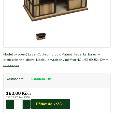
Model vyrobený Laser-Cut technologií. Materiál lepenka, barevný
grafický karton, dřevo. Model je vyroben v měřítku HO 1/87 69x52x42mm
celý popis
Dostupnost
Skladem 5 ks
160,00 Kč
/
ks
132,23 Kč
bez DPH
Přidat do košíku