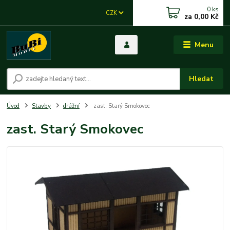
0
ks
CZK
za
0,00 Kč
Menu
Hledat
Úvod
Stavby
drážní
zast. Starý Smokovec
zast. Starý Smokovec