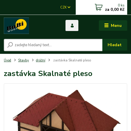
0
ks
CZK
za
0,00 Kč
Menu
Hledat
Úvod
Stavby
drážní
zastávka Skalnaté pleso
zastávka Skalnaté pleso