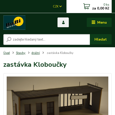
0
ks
CZK
za
0,00 Kč
Menu
Hledat
Úvod
Stavby
drážní
zastávka Kloboučky
zastávka Kloboučky