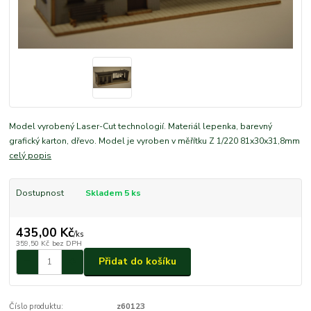
Model vyrobený Laser-Cut technologií. Materiál lepenka, barevný
grafický karton, dřevo. Model je vyroben v měřítku Z 1/220 81x30x31,8mm
celý popis
Dostupnost
Skladem 5 ks
435,00 Kč
/
ks
359,50 Kč
bez DPH
Přidat do košíku
Číslo produktu:
z60123