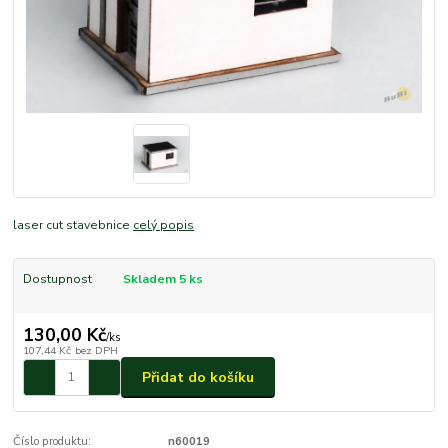
laser cut stavebnice
celý popis
Dostupnost
Skladem 5 ks
130,00 Kč
/
ks
107,44 Kč
bez DPH
Přidat do košíku
Číslo produktu:
n60019