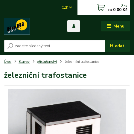
0
ks
CZK
za
0,00 Kč
Menu
Hledat
Úvod
Stavby
příslušenství
železniční trafostanice
železniční trafostanice