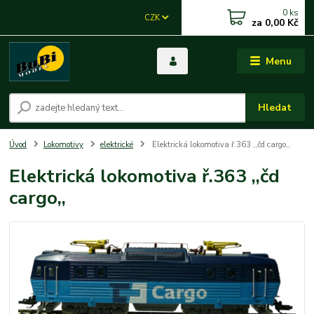
0
ks
CZK
za
0,00 Kč
Menu
Hledat
Úvod
Lokomotivy
elektrické
Elektrická lokomotiva ř.363 ,,čd cargo,,
Elektrická lokomotiva ř.363 ,,čd
cargo,,