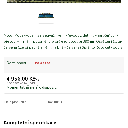
Motor Motrax-x train se setrvačníkem Převody z delrinu - zaručují tichý
převod Minimální poloměr pro průjezd oblouku 390mm Osvětlení žlutá-
červená (lze případně změnit na bílá - červená) Spřáhlo Roco
celý popis
Dostupnost
na dotaz
4 956,00 Kč
/
ks
4 095,87 Kč
bez DPH
Momentálně není k dispozici
Číslo produktu:
ho10013
Kompletní specifikace