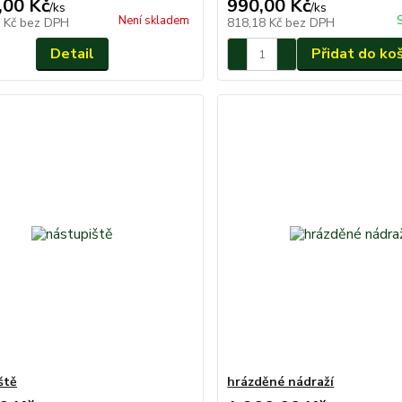
,00 Kč
990,00 Kč
/
ks
/
ks
Není skladem
1 Kč
bez DPH
818,18 Kč
bez DPH
Detail
Přidat do ko
ště
hrázděné nádraží