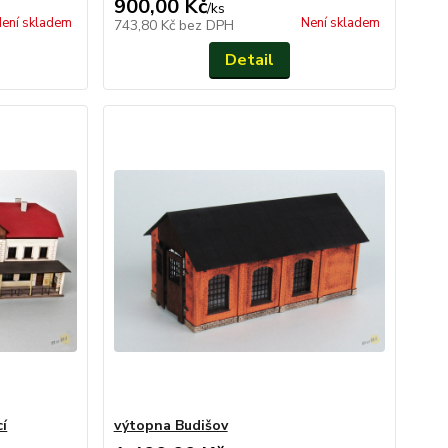
900,00 Kč
/
ks
ení skladem
Není skladem
743,80 Kč
bez DPH
Detail
cí
výtopna Budišov