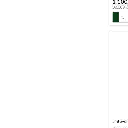
1 100
909,09 
cihlové