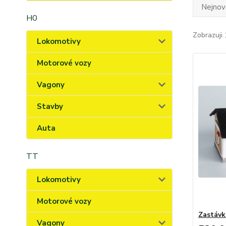
Nejnově
H0
Zobrazuji 
Lokomotivy
Motorové vozy
Vagony
Stavby
Auta
TT
Lokomotivy
Motorové vozy
Zastávk
Vagony