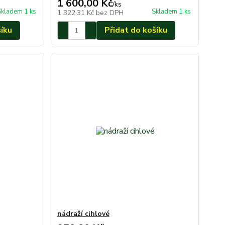
1 600,00 Kč
/
ks
Skladem 1 ks
Skladem 1 ks
1 322,31 Kč
bez DPH
šíku
Přidat do košíku
nádraží cihlové