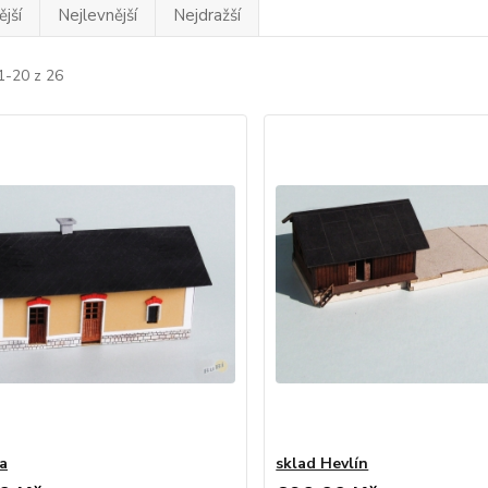
jší
Nejlevnější
Nejdražší
1-20 z 26
a
sklad Hevlín