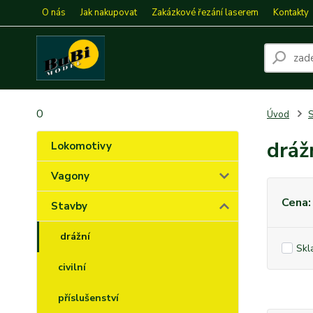
O nás
Jak nakupovat
Zakázkové řezání laserem
Kontakty
0
Úvod
S
dráž
Lokomotivy
Vagony
Cena:
Stavby
drážní
Skl
civilní
příslušenství