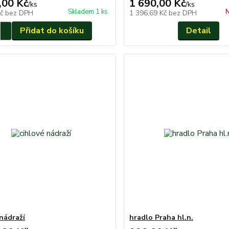
,00 Kč
1 690,00 Kč
/
ks
/
ks
Skladem 1 ks
N
Kč
bez DPH
1 396,69 Kč
bez DPH
Přidat do košíku
Detail
 nádraží
hradlo Praha hl.n.