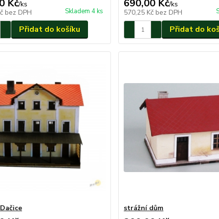
0 Kč
690,00 Kč
/
ks
/
ks
Skladem 4 ks
Kč
bez DPH
570,25 Kč
bez DPH
Přidat do košíku
Přidat do ko
 Dačice
strážní dům