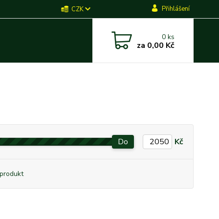
Přihlášení
CZK
0
ks
za
0,00 Kč
Do
Kč
produkt