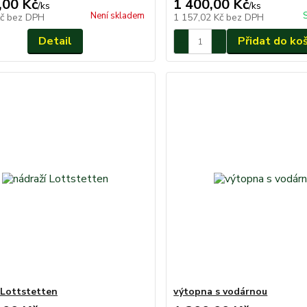
,00 Kč
1 400,00 Kč
/
ks
/
ks
Není skladem
Kč
bez DPH
1 157,02 Kč
bez DPH
Detail
Přidat do ko
 Lottstetten
výtopna s vodárnou