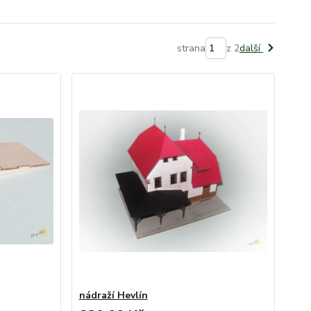
strana
z 2
další
nádraží Hevlín