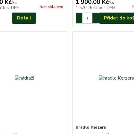
0 Kč
1 900,00 Kč
/
ks
/
ks
Není skladem
Kč
bez DPH
1 570,25 Kč
bez DPH
Detail
Přidat do ko
hradlo Kerzers