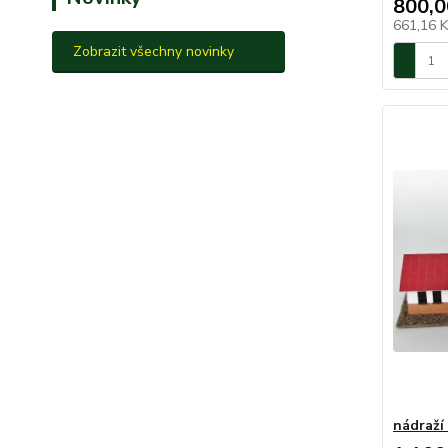
800,0
661,16 
Zobrazit všechny novinky
nádraží