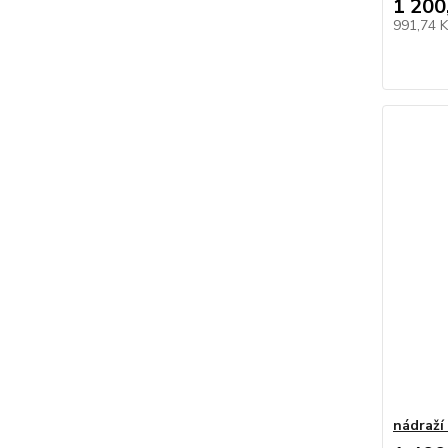
1 200
991,74 
nádraží