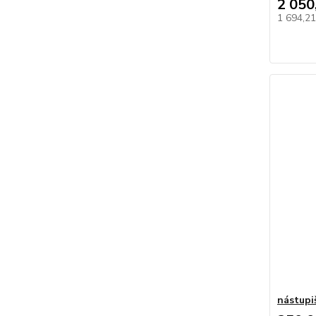
2 050
1 694,2
nástupi