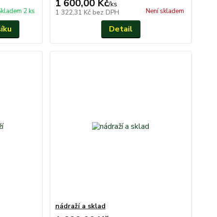
1 600,00 Kč
/
ks
Skladem 2 ks
Není skladem
1 322,31 Kč
bez DPH
šíku
Detail
nádraží a sklad