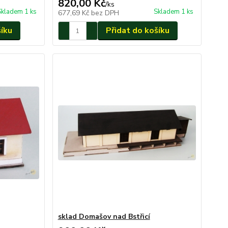
820,00 Kč
/
ks
Skladem 1 ks
Skladem 1 ks
677,69 Kč
bez DPH
šíku
Přidat do košíku
sklad Domašov nad Bstřicí