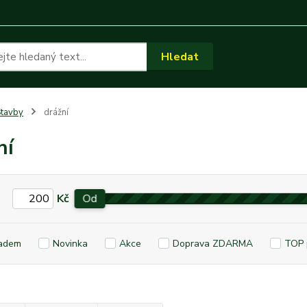
Hledat
tavby
drážní
ní
Kč
Od
adem
Novinka
Akce
Doprava ZDARMA
TOP 