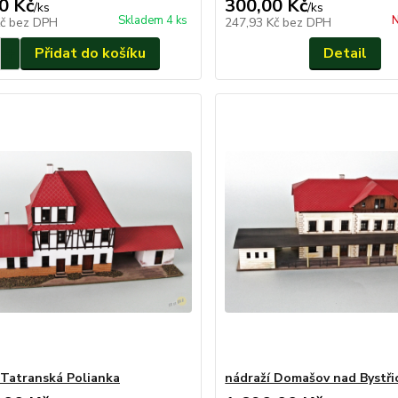
0 Kč
300,00 Kč
/
ks
/
ks
Skladem 4 ks
N
Kč
bez DPH
247,93 Kč
bez DPH
Přidat do košíku
Detail
 Tatranská Polianka
nádraží Domašov nad Bystři