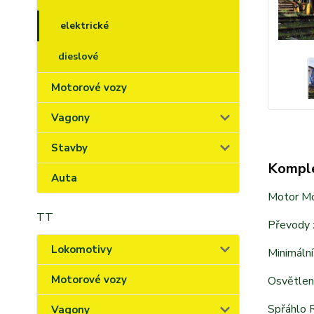
elektrické
dieslové
Motorové vozy
Vagony
Stavby
Komple
Auta
Motor Mo
TT
Převody z
Lokomotivy
Minimáln
Motorové vozy
Osvětlení
Spřáhlo 
Vagony