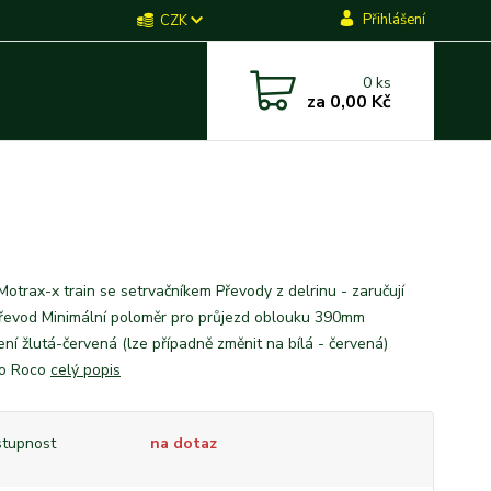
Přihlášení
CZK
0
ks
za
0,00 Kč
Motrax-x train se setrvačníkem Převody z delrinu - zaručují
převod Minimální poloměr pro průjezd oblouku 390mm
ení žlutá-červená (lze případně změnit na bílá - červená)
lo Roco
celý popis
tupnost
na dotaz