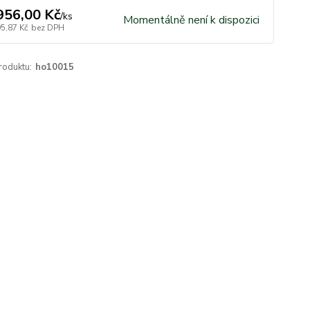
956,00 Kč
/
ks
Momentálně není k dispozici
95,87 Kč
bez DPH
roduktu:
ho10015