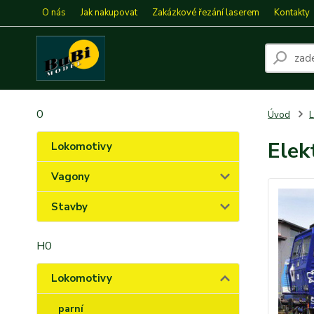
O nás
Jak nakupovat
Zakázkové řezání laserem
Kontakty
0
Úvod
L
Elek
Lokomotivy
Vagony
Stavby
H0
Lokomotivy
parní