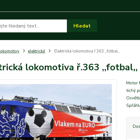
Hledat
okomotivy
elektrické
Elektrická lokomotiva ř.363 ,,fotbal,,
trická lokomotiva ř.363 ,,fotbal,,
Motor 
tichý 
Osvětl
Spřáh
Dos