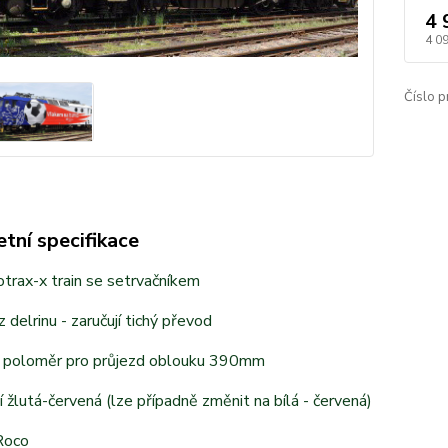
4 
4 0
Číslo p
tní specifikace
trax-x train se setrvačníkem
 delrinu - zaručují tichý převod
í poloměr pro průjezd oblouku 390mm
 žlutá-červená (lze případně změnit na bílá - červená)
Roco