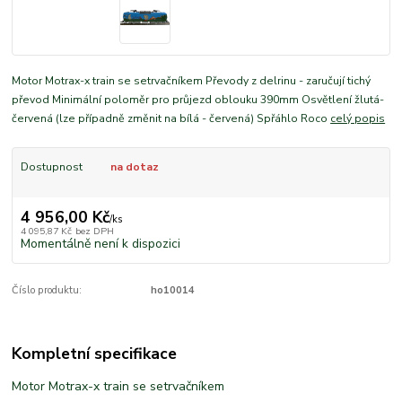
Motor Motrax-x train se setrvačníkem Převody z delrinu - zaručují tichý
převod Minimální poloměr pro průjezd oblouku 390mm Osvětlení žlutá-
červená (lze případně změnit na bílá - červená) Spřáhlo Roco
celý popis
Dostupnost
na dotaz
4 956,00 Kč
/
ks
4 095,87 Kč
bez DPH
Momentálně není k dispozici
Číslo produktu:
ho10014
Kompletní specifikace
Motor Motrax-x train se setrvačníkem