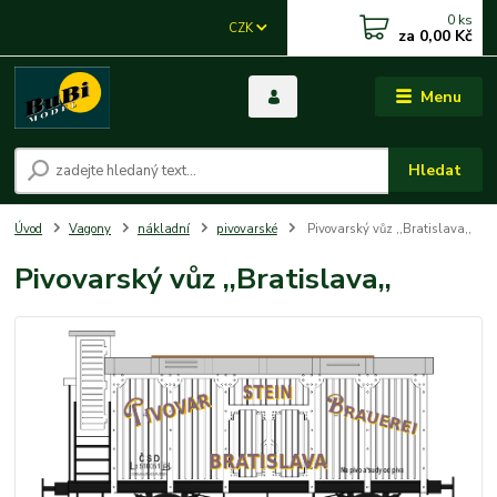
0
ks
CZK
za
0,00 Kč
Menu
Hledat
Úvod
Vagony
nákladní
pivovarské
Pivovarský vůz ,,Bratislava,,
Pivovarský vůz ,,Bratislava,,