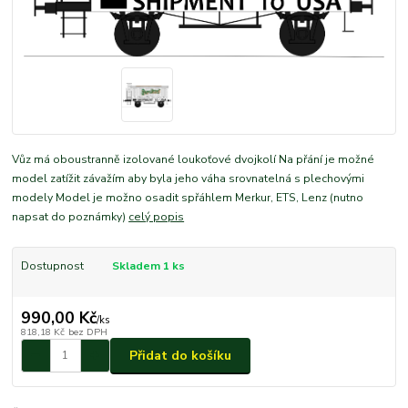
Vůz má oboustranně izolované loukoťové dvojkolí Na přání je možné
model zatížit závažím aby byla jeho váha srovnatelná s plechovými
modely Model je možno osadit spřáhlem Merkur, ETS, Lenz (nutno
napsat do poznámky)
celý popis
Dostupnost
Skladem 1 ks
990,00 Kč
/
ks
818,18 Kč
bez DPH
Přidat do košíku