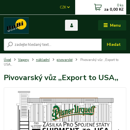
0
ks
CZK
za
0,00 Kč
Menu
Hledat
Úvod
Vagony
nákladní
pivovarské
Pivovarský vůz ,,Export to
USA,,
Pivovarský vůz ,,Export to USA,,