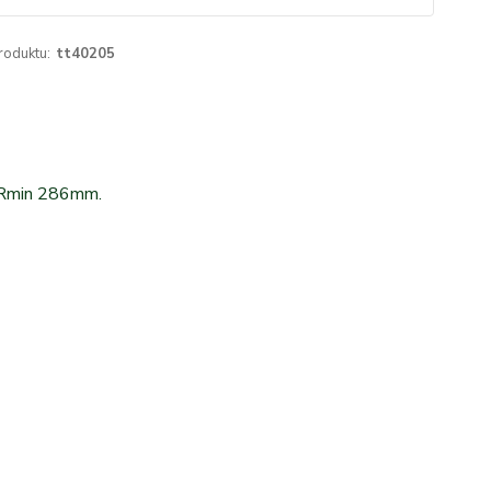
roduktu:
tt40205
. Rmin 286mm.