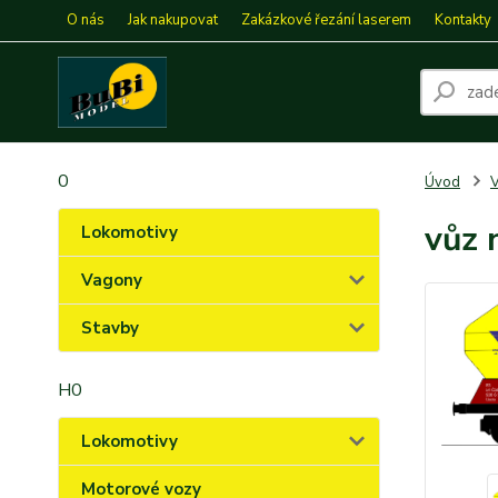
O nás
Jak nakupovat
Zakázkové řezání laserem
Kontakty
0
Úvod
vůz 
Lokomotivy
Vagony
Stavby
H0
Lokomotivy
Motorové vozy