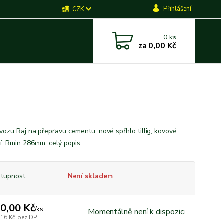
Přihlášení
CZK
0
ks
za
0,00 Kč
vozu Raj na přepravu cementu, nové spřhlo tillig, kovové
lí. Rmin 286mm.
celý popis
tupnost
Není skladem
0,00 Kč
/
ks
Momentálně není k dispozici
,16 Kč
bez DPH