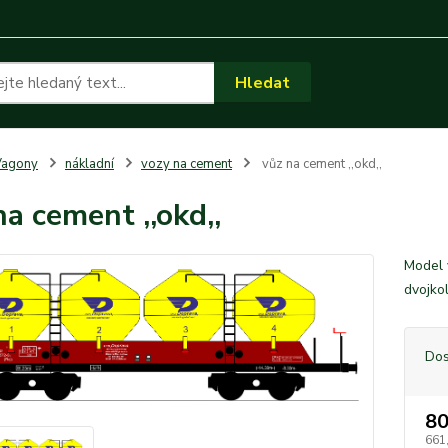
Hledat
Vagony
nákladní
vozy na cement
vůz na cement ,,okd,,
na cement ,,okd,,
Model 
dvojko
Dos
80
661